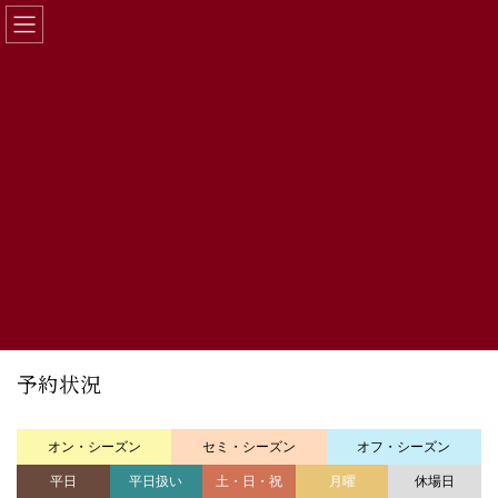
コ
ナ
ン
ビ
テ
ゲ
ン
ー
ツ
シ
へ
ョ
ス
ン
キ
に
ご利用案内
ッ
移
プ
動
ホーム
ご利用案内
予約状況
予約状況