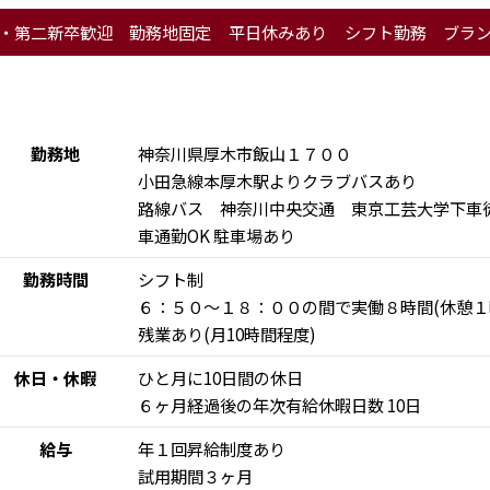
・第二新卒歓迎
勤務地固定
平日休みあり
シフト勤務
ブラン
勤務地
神奈川県厚木市飯山１７００
小田急線本厚木駅よりクラブバスあり
路線バス 神奈川中央交通 東京工芸大学下車
車通勤OK 駐車場あり
勤務時間
シフト制
６：５０～１８：００の間で実働８時間(休憩１
残業あり(月10時間程度)
休日・休暇
ひと月に10日間の休日
６ヶ月経過後の年次有給休暇日数 10日
給与
年１回昇給制度あり
試用期間３ヶ月