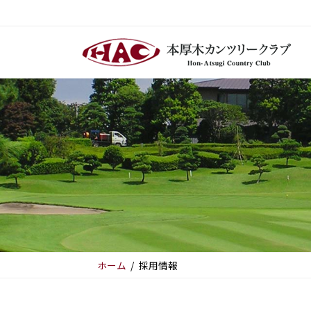
コ
ナ
ン
ビ
テ
ゲ
ン
ー
ツ
シ
へ
ョ
ス
ン
キ
に
ッ
移
プ
動
ホーム
採用情報