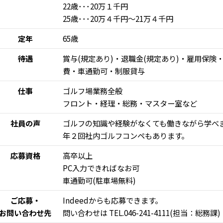
22歳･･･20万１千円
25歳･･･20万４千円～21万４千円
定年
65歳
待遇
賞与(規定あり)・退職金(規定あり)・雇用保
費・車通勤可・制服貸与
仕事
ゴルフ場業務全般
フロント・経理・総務・マスター室など
社員の声
ゴルフの知識や経験がなくても働きながら学べ
年２回社内ゴルフコンペもあります。
応募資格
高卒以上
PC入力できればなお可
車通勤可(駐車場無料)
ご応募・
Indeedからも応募できます。
お問い合わせ先
問い合わせは TEL.046-241-4111(担当：総務課)