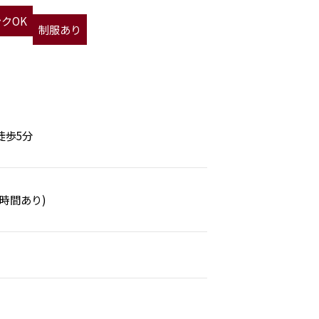
クOK
制服あり
徒歩5分
時間あり)