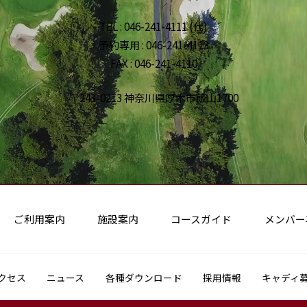
TEL : 046-241-4111 (代)
予約専用 : 046-241-4113
FAX : 046-241-4110
〒243-0213 神奈川県厚木市飯山1700
ご利用案内
施設案内
コースガイド
メンバー
クセス
ニュース
各種ダウンロード
採用情報
キャディ