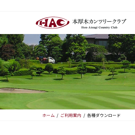
コ
ナ
ン
ビ
テ
ゲ
ン
ー
ツ
シ
へ
ョ
ス
ン
キ
に
ッ
移
プ
動
ホーム
ご利用案内
各種ダウンロード