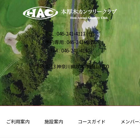
TEL : 046-241-4111 (代)
予約専用 : 046-241-4113
FAX : 046-241-4110
〒243-0213 神奈川県厚木市飯山1700
ご利用案内
施設案内
コースガイド
メンバー