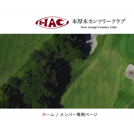
コ
ナ
ン
ビ
テ
ゲ
ン
ー
ツ
シ
へ
ョ
ス
ン
キ
に
ッ
移
プ
動
ホーム
メンバー専用ページ