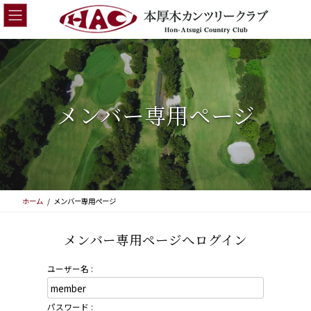
コ
ナ
ン
ビ
テ
ゲ
ン
ー
ツ
シ
へ
ョ
ス
ン
キ
に
メンバー専用ページ
ッ
移
プ
動
ホーム
メンバー専用ページ
メンバー専用ページへログイン
ユーザー名 :
パスワード :